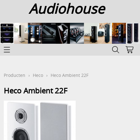
Audiohouse
Home
Categoriën
Producten
›
Heco
›
Heco Ambient 22F
Info
Heco Ambient 22F
Contact
Mijn account
Gastenboek