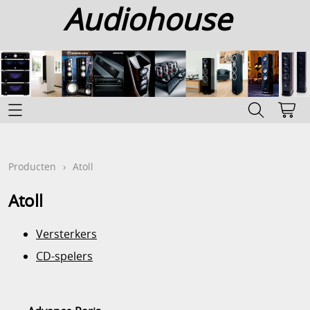
Audiohouse
Home
Categoriën
Producten
›
Atoll
Info
Atoll
Contact
Versterkers
Mijn account
CD-spelers
Gastenboek