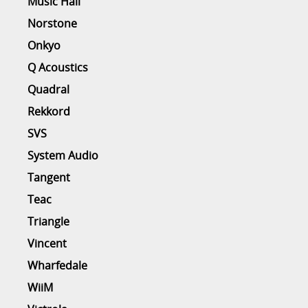
Music Hall
Norstone
Onkyo
Q Acoustics
Quadral
Rekkord
SVS
System Audio
Tangent
Teac
Triangle
Vincent
Wharfedale
WiiM