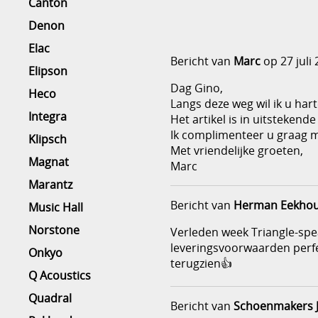
Canton
Denon
Elac
Bericht van
Marc
op 27 juli
Elipson
Dag Gino,
Heco
Langs deze weg wil ik u hart
Integra
Het artikel is in uitsteken
Ik complimenteer u graag m
Klipsch
Met vriendelijke groeten,
Magnat
Marc
Marantz
Bericht van
Herman Eekhou
Music Hall
Norstone
Verleden week Triangle-spea
leveringsvoorwaarden perfec
Onkyo
terugzien👍
Q Acoustics
Quadral
Bericht van
Schoenmakers 