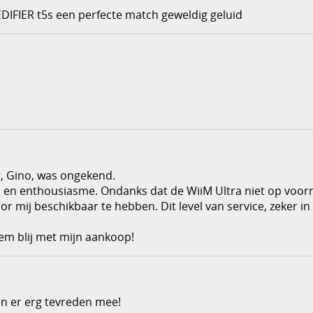
IFIER t5s een perfecte match geweldig geluid
r, Gino, was ongekend.
id en enthousiasme. Ondanks dat de WiiM Ultra niet op voor
or mij beschikbaar te hebben. Dit level van service, zeker in
em blij met mijn aankoop!
en er erg tevreden mee!