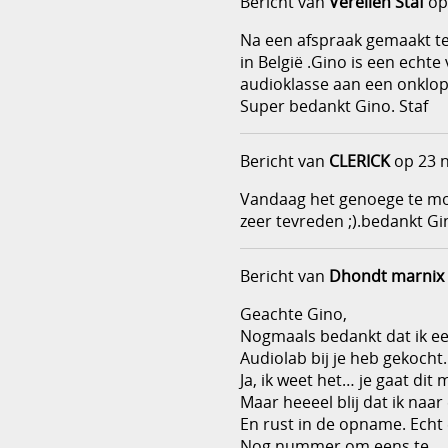
Bericht van
Verellen Staf
op
Na een afspraak gemaakt te
in België .Gino is een echte
audioklasse aan een onklop
Super bedankt Gino. Staf
Bericht van
CLERICK
op 23 
Vandaag het genoege te mo
zeer tevreden ;).bedankt Gi
Bericht van
Dhondt marnix
Geachte Gino,
Nogmaals bedankt dat ik ee
Audiolab bij je heb gekocht.
Ja, ik weet het… je gaat dit
Maar heeeel blij dat ik naa
En rust in de opname. Echt 
Nog nummer om eens te …. Be