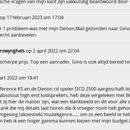
sche vragen van mijn kant zijn vakkundig beantwoord door G
op 17 februari 2023 om 17:04
ar 1 probleem was met mijn Denon,Mail gezonden naar Gino 
 echt aanbevelen
erswynghels
op 2 april 2022 om 22:04
scherpe prijs. Top een aanrader, Gino is ook altijd bereid to
rt 2022 om 18:41
eference K5 en de Denon cd speler DCD 2500 aangeschaft bij
 absoluut high end luidsprekers, heb deze vergeleken met B
 zij hier de master zijn, wat een klankbeeld en dit voor all
nk die mij details laat horen die ik vroeger nooit heb gehoo
romgeving (akoestiek) muziekgenre...... om zo een beeld te 
jzen heb ik een hoger gamma kunnen kiezen met mijn budget