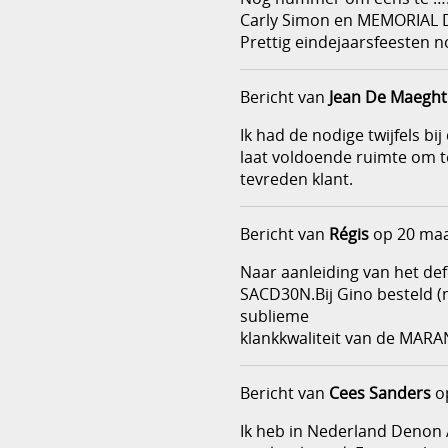
Carly Simon en MEMORIAL 
Prettig eindejaarsfeesten n
Bericht van
Jean De Maeght
Ik had de nodige twijfels bi
laat voldoende ruimte om te 
tevreden klant.
Bericht van
Régis
op 20 maa
Naar aanleiding van het de
SACD30N.Bij Gino besteld (m
sublieme
klankkwaliteit van de MARAN
Bericht van
Cees Sanders
op
Ik heb in Nederland Denon A