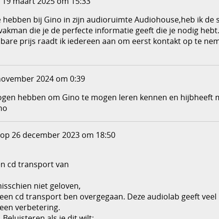
 19 maart 2025 om 15:33
 hebben bij Gino in zijn audioruimte Audiohouse,heb ik de
 vakman die je de perfecte informatie geeft die je nodig hebt
bare prijs raadt ik iedereen aan om eerst kontakt op te ne
november 2024 om 0:39
gen hebben om Gino te mogen leren kennen en hijbheeft me
no
op 26 december 2023 om 18:50
n cd transport van
 misschien niet geloven,
r een cd transport ben overgegaan. Deze audiolab geeft veel
een verbetering.
luisteren als je dit wilt: