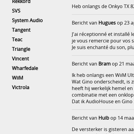
Rekkord
Heb onlangs de Onkyo TX 82
SVS
System Audio
Bericht van
Hugues
op 23 a
Tangent
J'ai réceptionné et installé 
Teac
je vous remercie pour vos se
Je suis enchanté du son, plu
Triangle
Vincent
Bericht van
Bram
op 21 maa
Wharfedale
Ik heb onlangs een WiiM Ul
WiiM
Wat Gino onderscheidt, is 
Victrola
heeft hij werkelijk hemel en
combinatie met een onklopb
Dat ik AudioHouse en Gino 
Bericht van
Huib
op 14 maa
De versterker is gisteren 