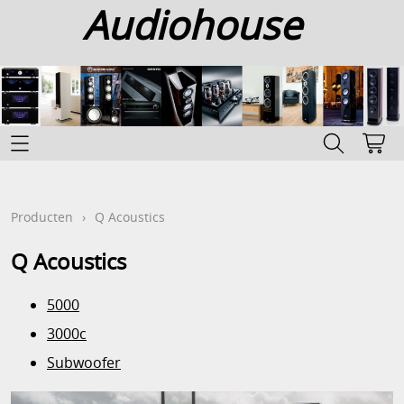
Audiohouse
Home
Categoriën
Producten
›
Q Acoustics
Info
Q Acoustics
Contact
5000
Mijn account
3000c
Subwoofer
Gastenboek