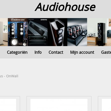
Audiohouse
Categoriën
Info
Contact
Mijn account
Gast
us - OnWall